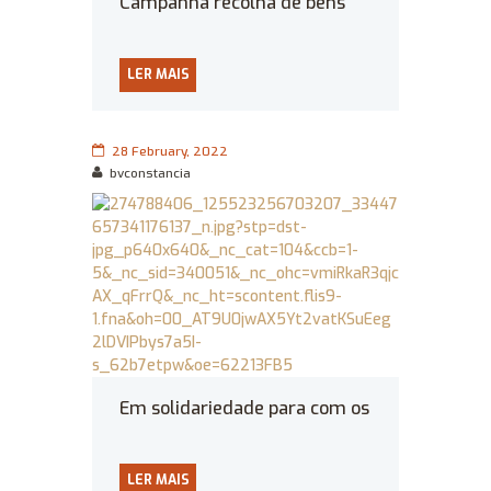
Campanha recolha de bens
para a População da Ucrânia
LER MAIS
28 February, 2022
bvconstancia
Em solidariedade para com os
bombeiros e povo ucranianos
LER MAIS